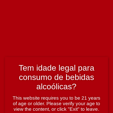
ID:
5602068000241-0-0
Murganheira Tinto 750 ml
4.70€
29 em stock
Pack: 6 unidades com 3% de desconto.
Quantidade de Murganheira Tinto 750 ml
-
+
Adicionar
Produto adicionado!
Tem idade legal para
Adicionar Pack
Pack adicionado!
consumo de bebidas
alcoólicas?
Informação técnica
This website requires you to be 21 years
of age or older. Please verify your age to
Enólogo
view the content, or click "Exit" to leave.