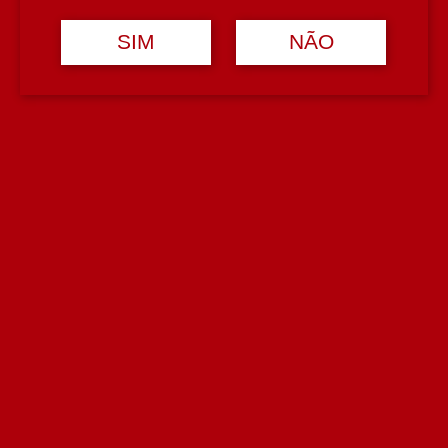
Orlando Lourenço
SIM
NÃO
País
Portugal
Região
Távora-Varosa
Teor Alcoólico
13,5%
Tipologia
Vinho Tinto