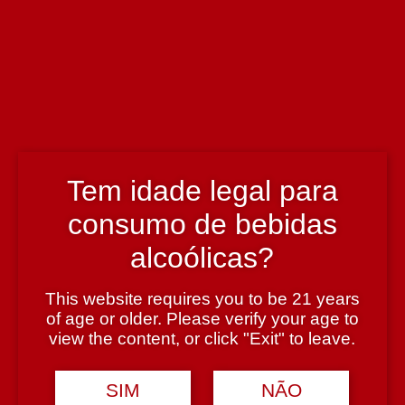
Enólogo
Orlando Lourenço
País
Portugal
Tem idade legal para
consumo de bebidas
Região
alcoólicas?
Távora-Varosa
This website requires you to be 21 years
of age or older. Please verify your age to
Teor Alcoólico
view the content, or click "Exit" to leave.
13,5%
SIM
NÃO