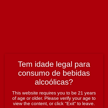
Murganheira Rose 750 ml
4.60€
8 em stock
Pack: 6 unidades com 3% de desconto.
Quantidade de Murganheira Rose 750 ml
-
+
Adicionar
Produto adicionado!
Tem idade legal para
Adicionar Pack
Pack adicionado!
consumo de bebidas
alcoólicas?
Informação técnica
This website requires you to be 21 years
of age or older. Please verify your age to
Enólogo
view the content, or click "Exit" to leave.