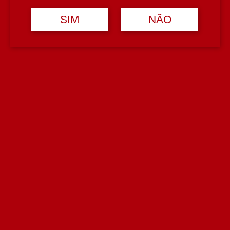
Orlando Lourenço
SIM
NÃO
País
Portugal
Região
Távora-Varosa
Teor Alcoólico
12,5%
Tipologia
Vinho Rose