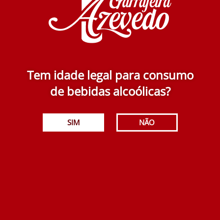
Tem idade legal para consumo
de bebidas alcoólicas?
Newsletter
Email Address
SIM
NÃO
Ao subscrever, está a concordar com a nossa
Política de Privacidade.