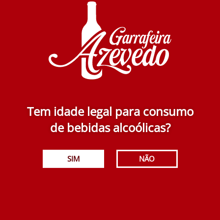
Casa Americo Branco 750 ml
5.50€
Adicionar
Tem idade legal para consumo
de bebidas alcoólicas?
Taboadella Grande Villae Branco 2019 750 ml
SIM
NÃO
37.50€
Adicionar