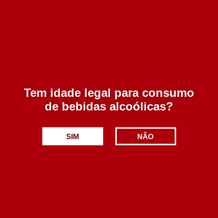
Sossego Rose 750 ml
4.40€
Adicionar
Tem idade legal para consumo
de bebidas alcoólicas?
SIM
NÃO
Quinta do Paral Rose 2024 750 ml
8.80€