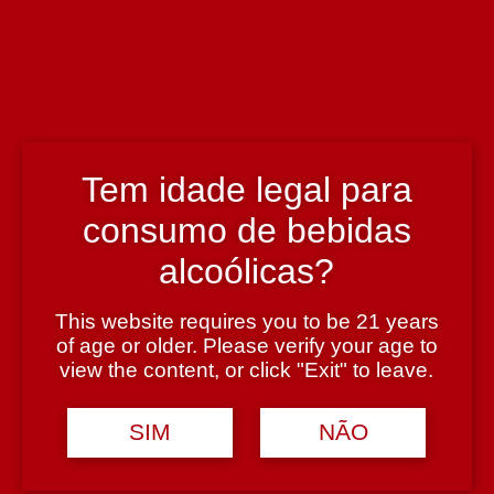
Enólogo
Óscar Gato
País
Portugal
Tem idade legal para
consumo de bebidas
Região
alcoólicas?
Alentejo
This website requires you to be 21 years
of age or older. Please verify your age to
Teor Alcoólico
view the content, or click "Exit" to leave.
13,5%
SIM
NÃO
Tipologia