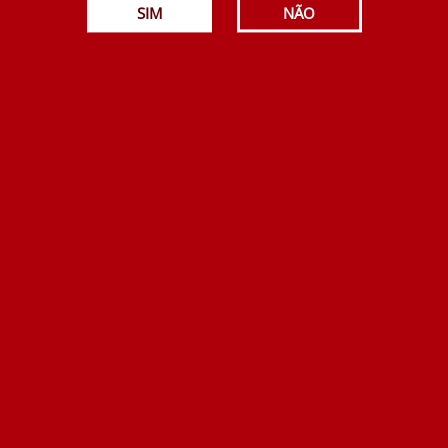
SIM
NÃO
iar o nosso produto!
Produtos Relacionados