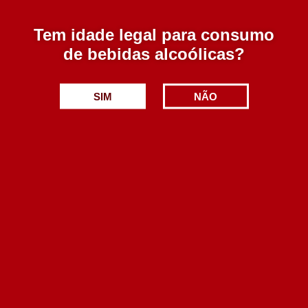
adicionado!
adicionado!
Tem idade legal para consumo
de bebidas alcoólicas?
SIM
NÃO
Aliança Danubio
Aliança Danubio
Espumante Bruto
Espumante Doce Branco
Branco 750 ml
750 ml
Esgotado
13 em stock
5.25€
5.25€
Adicionar
Adicionar
Produto
Produto
adicionado!
adicionado!