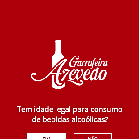
Alta Pontuacao Tinto 750 ml
13.60€
Adicionar
Tem idade legal para consumo
de bebidas alcoólicas?
Risu dos Montes Tinto 750 ml