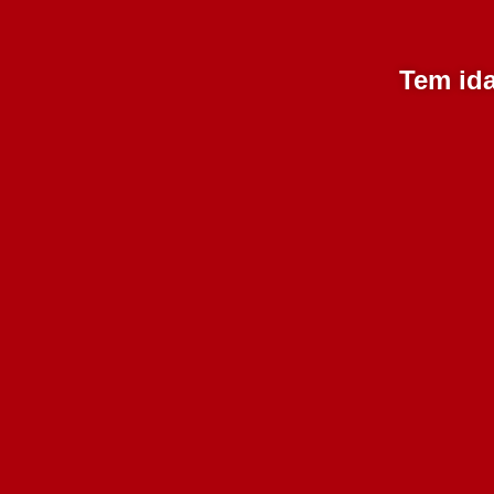
Tem ida
Tesouro da Se Private
Selection Tinto 750 ml
S
7.50€
Adicionar