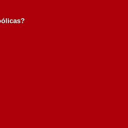
oólicas?
Eloquente Colheita
ml
Selecionada Tinto 2018
750 ml
Esgotado
3.50€
Adicionar