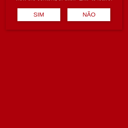
Dão
SIM
NÃO
Teor Alcoólico
12,5%
Tipologia
Espumante
Casta
Touriga Nacional
Avaliações (0)
Avaliar
Avaliações