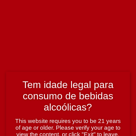
Informação técnica
Enólogo
Paulo Prior
País
Portugal
Tem idade legal para
consumo de bebidas
Prémio
alcoólicas?
Grande Ouro no Concurso de Vinhos de Portugal
This website requires you to be 21 years
of age or older. Please verify your age to
Região
view the content, or click "Exit" to leave.