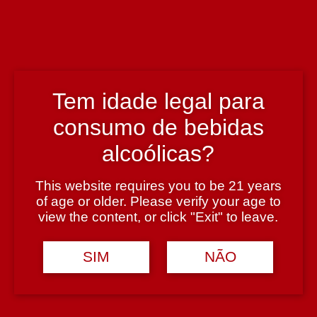
José Luis Moreira da Silva & Lourenço Charters.
País
Portugal
Tem idade legal para
consumo de bebidas
Região
alcoólicas?
Douro
This website requires you to be 21 years
Teor Alcoólico
of age or older. Please verify your age to
view the content, or click "Exit" to leave.
12,5%
SIM
NÃO
Tipologia
Vinho Rose