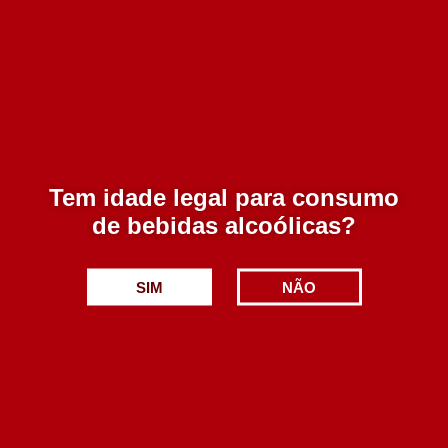
Vale do Malho Tinto 2017 750 ml
5.90€
Adicionar
Tem idade legal para consumo
de bebidas alcoólicas?
SIM
NÃO
Foral de Meda Tinto 2020 750 ml
Esgotado
3.99€