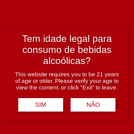
País
Portugal
Região
Tem idade legal para
Douro
consumo de bebidas
alcoólicas?
Teor Alcoólico
This website requires you to be 21 years
12,5%
of age or older. Please verify your age to
view the content, or click "Exit" to leave.
Tipologia
SIM
NÃO
Vinho Tinto
Casta