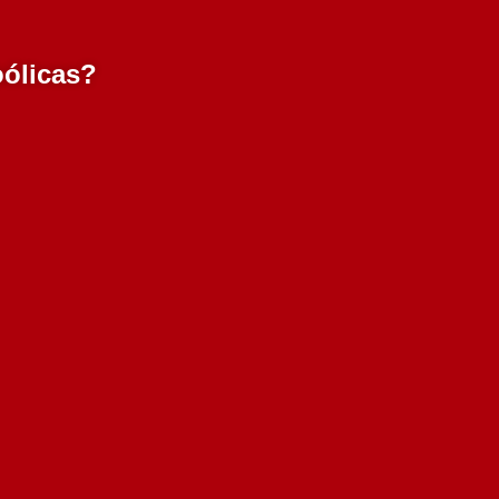
oólicas?
s
Zip Unoaked Tinto 750
ml
Esgotado
4.99€
Adicionar