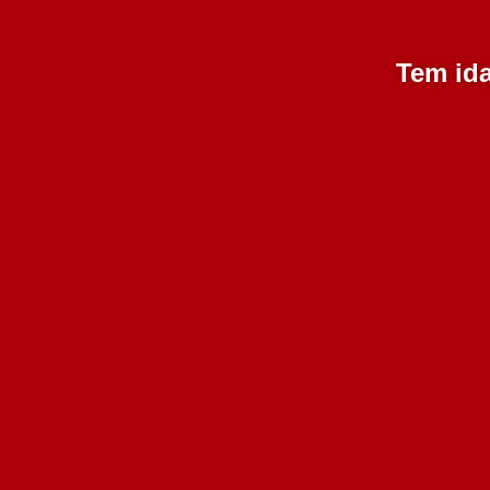
Tem ida
Risu do Isaac Tinto 2019
1
750 ml
Esgotado
18.90€
Adicionar