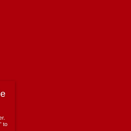
de
r.
" to