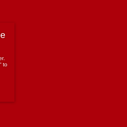
de
r.
" to