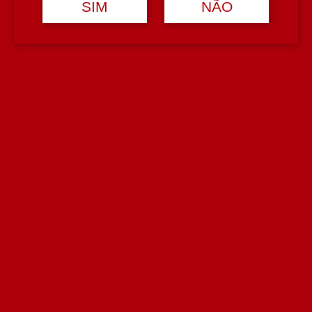
SIM
NÃO
12,5%
Tipologia
Vinho Verde Branco
Casta
Alvarinho
Avaliações (0)
Avaliar
Avaliações
Deixe um comentário
Tem de
iniciar sessão
para enviar uma avaliação.