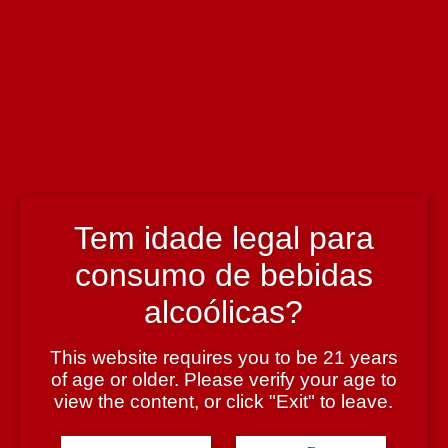
Enólogo
Jorge Sousa Pinto
País
Portugal
Tem idade legal para
Prémio
consumo de bebidas
Gold – The 9th "Sakura" Japan Women's Wine Awards
alcoólicas?
Região
This website requires you to be 21 years
Vinhos Verdes
of age or older. Please verify your age to
view the content, or click "Exit" to leave.
Teor Alcoólico