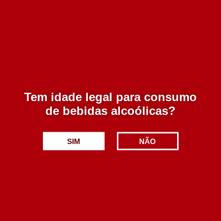
Casa Americo Jaen Tinto 750 ml
9.40€
Adicionar
Tem idade legal para consumo
de bebidas alcoólicas?
SIM
NÃO
Dom Vicente 1º Acto Tinto 750 ml
4.90€