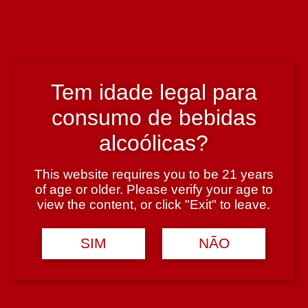
Região
Dão
Tem idade legal para
consumo de bebidas
Teor Alcoólico
alcoólicas?
12%
This website requires you to be 21 years
Tipologia
of age or older. Please verify your age to
view the content, or click "Exit" to leave.
Espumante
SIM
NÃO
Casta
Bical, Malvasia e Encruzado
Avaliações (0)