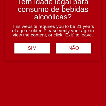
Tem idade legal para
consumo de bebidas
Região
Bairrada
alcoólicas?
Teor Alcoólico
13,5%
This website requires you to be 21 years
of age or older. Please verify your age to
Tipologia
Vinho Branco
view the content, or click "Exit" to leave.
Casta
Arinto
SIM
NÃO
Prémio
Medalha de Prata: Concurso Vinhos de Portugal 2024
Avaliações (0)
Avaliar
Avaliações
Deixe um comentário
Tem de
iniciar sessão
para enviar uma avaliação.
Seja o primeiro a avaliar o nosso produto!
Produtos Relacionados
S. Miguel Branco 2017 750 ml