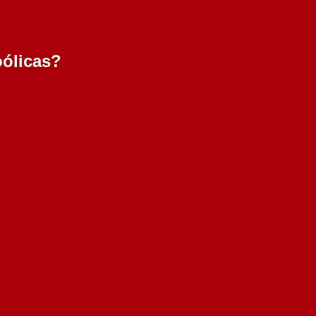
oólicas?
Pegos Claros Blancs des
Noirs 2020 750 ml
11.70€
Adicionar