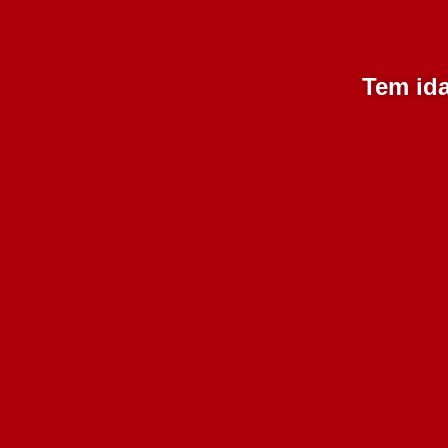
Tem ida
Dona Helena Branco 750
ml
4.15€
Adicionar