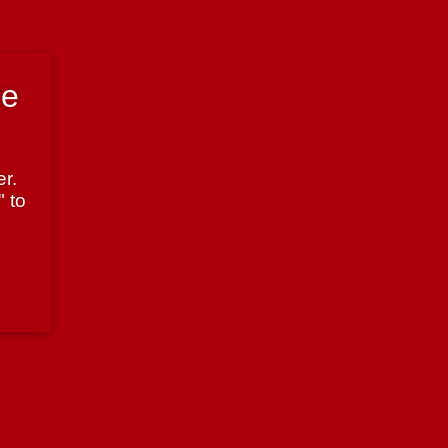
de
r.
" to