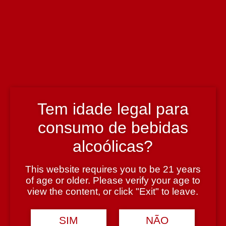
Nuno Cancella de Abreu e Raúl Riba D'Ave
País
Portugal
Tem idade legal para
Região
Dão
consumo de bebidas
alcoólicas?
Teor Alcoólico
This website requires you to be 21 years
of age or older. Please verify your age to
13%
view the content, or click "Exit" to leave.
SIM
NÃO
Tipologia