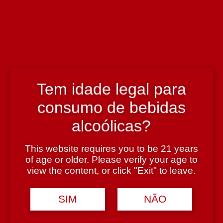
Enólogo
Tiago Alves de Sousa
País
Portugal
Tem idade legal para
consumo de bebidas
Região
alcoólicas?
Douro
This website requires you to be 21 years
of age or older. Please verify your age to
Teor Alcoólico
view the content, or click "Exit" to leave.
19,5%
SIM
NÃO
Tipologia