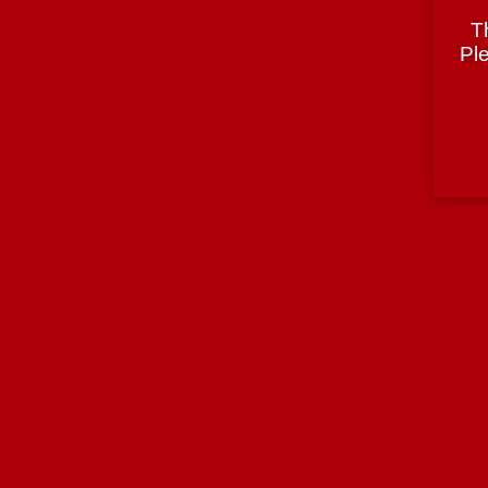
T
Tiago Alves de Sousa
Ple
País
Portugal
Região
Douro
Teor Alcoólico
15%