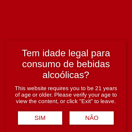
Enólogo
Paolo Fiúza Nigra
País
Portugal
Tem idade legal para
consumo de bebidas
Região
alcoólicas?
Alentejo
This website requires you to be 21 years
Teor Alcoólico
of age or older. Please verify your age to
view the content, or click "Exit" to leave.
12,5%
SIM
NÃO
Tipologia