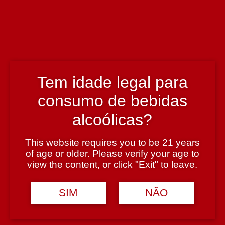
País
Portugal
Região
Tem idade legal para
Douro
consumo de bebidas
alcoólicas?
Teor Alcoólico
13,5%
This website requires you to be 21 years
of age or older. Please verify your age to
view the content, or click "Exit" to leave.
Tipologia
SIM
NÃO
Vinho Branco