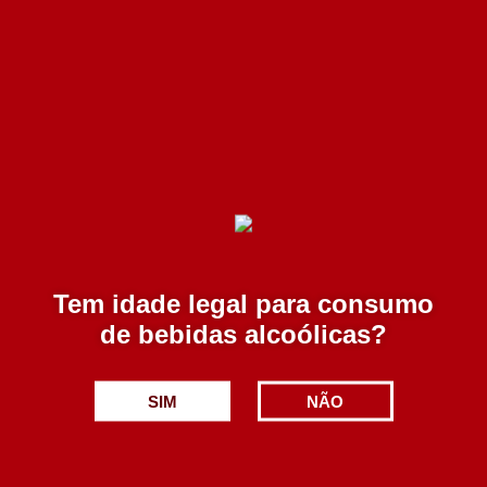
Monte das Servas Escolha Branco 750 ml
5.30€
Tem idade legal para consumo
Adicionar
de bebidas alcoólicas?
SIM
NÃO
Quinta do Paral Colheita Seleccionada Branco