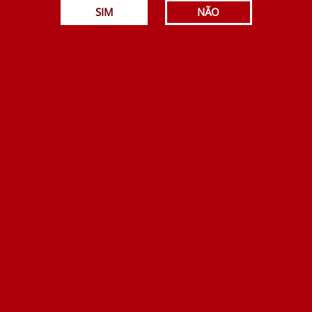
SIM
NÃO
7.90€
Adicionar
Farrapo Tinto 750 ml
21.90€
Adicionar