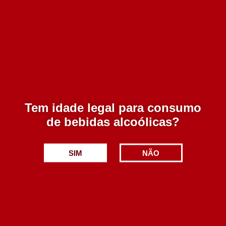
Infantes Tinto 750 ml
7.50€
Tem idade legal para consumo
Adicionar
de bebidas alcoólicas?
SIM
NÃO
Rubrica Colheita Tinto 1500 ml
31.50€