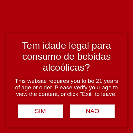
Patrícia Santos
País
Portugal
Tem idade legal para
Região
consumo de bebidas
Dão
alcoólicas?
This website requires you to be 21 years
Teor Alcoólico
of age or older. Please verify your age to
13%
view the content, or click "Exit" to leave.
SIM
NÃO
Tipologia
Vinho Rose