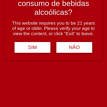
consumo de bebidas
Tipologia
alcoólicas?
Acessórios
Avaliações (0)
This website requires you to be 21 years
of age or older. Please verify your age to
Avaliar
view the content, or click "Exit" to leave.
Avaliações
SIM
NÃO
Deixe um comentário
Tem de
iniciar sessão
para enviar uma avaliação.
Seja o primeiro a avaliar o nosso produto!
Produtos Relacionados
Conjunto Saca Rolhas de Ar – 3 peças
– FI010SET