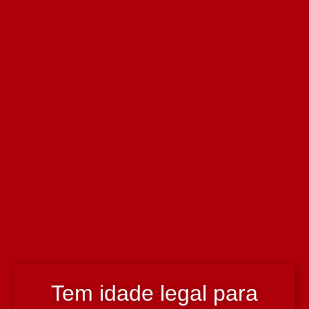
ID:
837655006008-0-0
Corta capsulas FID013
2.50€
24 em stock
Pack: 6 unidades com 3% de desconto.
Quantidade de Corta capsulas FID013
-
+
Adicionar
Produto adicionado!
Adicionar Pack
Pack adicionado!
Informação técnica
Tem idade legal para