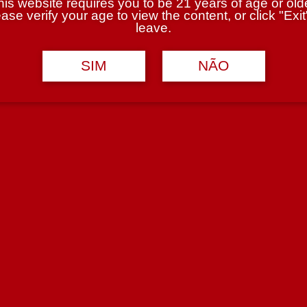
his website requires you to be 21 years of age or olde
ase verify your age to view the content, or click "Exit
leave.
SIM
NÃO