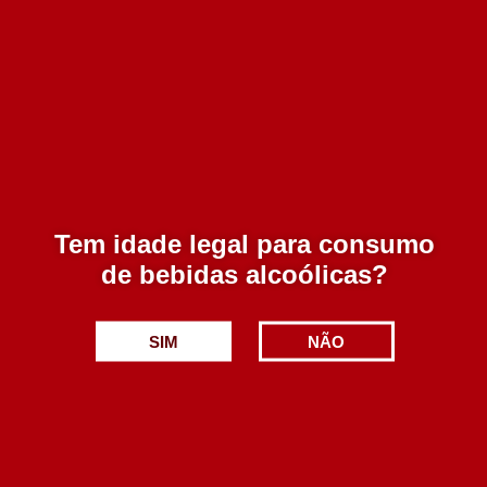
Saca Rolhas de Asas Vintage FIV115
Esgotado
13.00€
Tem idade legal para consumo
Adicionar
de bebidas alcoólicas?
SIM
NÃO
Conjunto Saca Rolhas – 4 peças – FI003SET