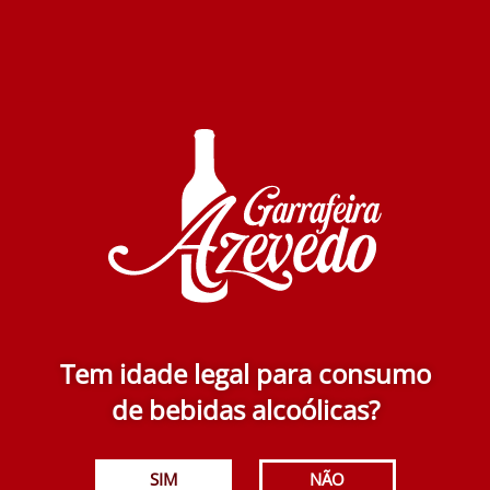
Ex aequo Tinto 2015 750 ml
Esgotado
54.90€
Adicionar
Cortem Tannat & Syrah 750 ml
Tem idade legal para consumo
10.99€
de bebidas alcoólicas?
Adicionar
SIM
NÃO