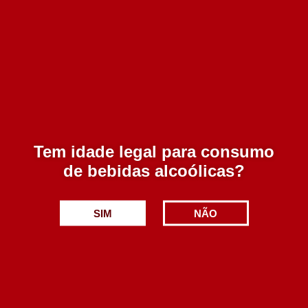
Dez Tostoes Rose 750 ml
Tem idade legal para consumo
8.75€
de bebidas alcoólicas?
Adicionar
SIM
NÃO
Crescendo Rose 750 ml