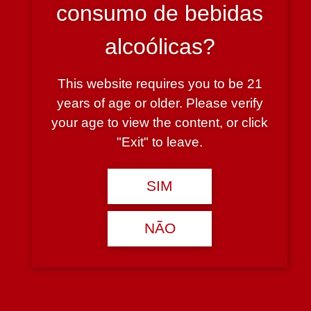
consumo de bebidas
11.90€
alcoólicas?
Adicionar
Adicionar
This website requires you to be 21
Produto
years of age or older. Please verify
Produto
adicionado!
your age to view the content, or click
adicionado!
"Exit" to leave.
SIM
Altano Biológico Tinto
Bajancas Vinha do Corvo
NÃO
2020 750 ml
Tinto 750 ml
10 em stock
Esgotado
6.90€
19.50€