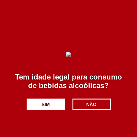
Alta Pontuacao Touriga Nacional 750 ml
17.70€
Adicionar
Tem idade legal para consumo
de bebidas alcoólicas?
SIM
NÃO
Foral de Meda Tinto 2020 750 ml
Esgotado