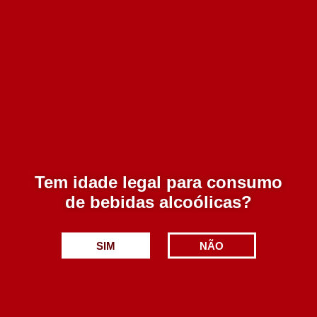
Alento Reserva Branco 2020 750 ml
12.90€
Tem idade legal para consumo
Adicionar
de bebidas alcoólicas?
SIM
NÃO
Altas Quintas Reserva Branco 750 ml