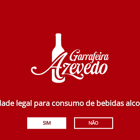
ade legal para consumo de bebidas alco
iar o nosso produto!
Produtos Relacionados
SIM
NÃO