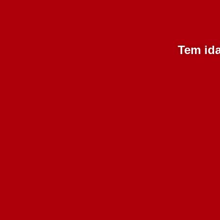
Tem ida
Caves Velhas Moscatel
50 A Ed. Limitada 500 ml
275.00€
Adicionar