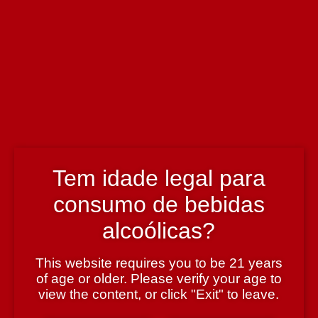
Informação técnica
Enólogo
Osvaldo Amado
País
Portugal
Tem idade legal para
consumo de bebidas
Região
alcoólicas?
Bairrada
This website requires you to be 21 years
of age or older. Please verify your age to
Teor Alcoólico
view the content, or click "Exit" to leave.
12,5%