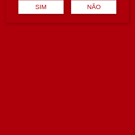
SIM
NÃO
Tipologia
Espumante
Casta
Baga
Avaliações (0)
Avaliar
Avaliações
Deixe um comentário
Tem de
iniciar sessão
para enviar uma avaliação.
Seja o primeiro a avaliar o nosso produto!