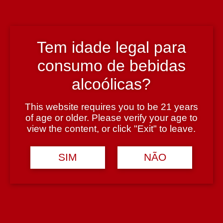
Portugal
Região
Tem idade legal para
Douro
consumo de bebidas
alcoólicas?
Teor Alcoólico
This website requires you to be 21 years
19,5%
of age or older. Please verify your age to
view the content, or click "Exit" to leave.
Tipologia
SIM
NÃO
Vinho do Porto Vintage
Casta
55% Touriga Nacional, 30% Touriga Franca e 15% Tinta Barroca