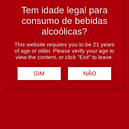
Tem idade legal para
País
consumo de bebidas
Portugal
alcoólicas?
This website requires you to be 21 years
Região
of age or older. Please verify your age to
Douro
view the content, or click "Exit" to leave.
SIM
NÃO
Teor Alcoólico
17%
Tipologia
Moscatel do Douro