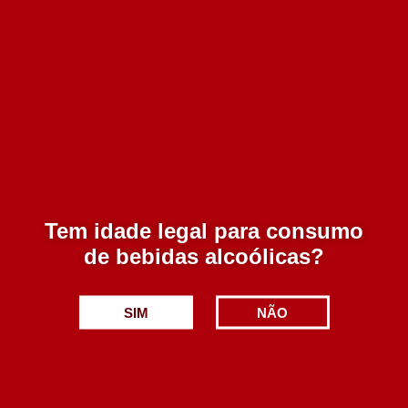
Adicionar
Qt. da Gaivosa Porto Tawny 20 A 500 ml
Tem idade legal para consumo
47.50€
de bebidas alcoólicas?
Adicionar
SIM
NÃO