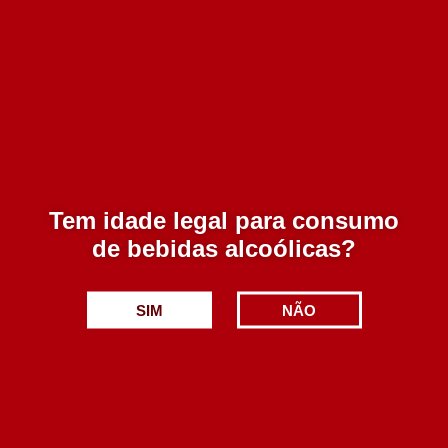
Graham´s Porto Vintage 2011 750 ml
115.00€
Tem idade legal para consumo
Adicionar
de bebidas alcoólicas?
SIM
NÃO
Cadão Porto Vintage 2018 750 ml