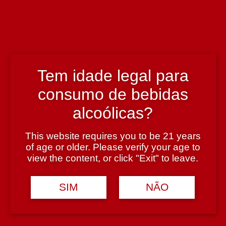
Enólogo
Dirk Niepoort
País
Tem idade legal para
Portugal
consumo de bebidas
Região
alcoólicas?
Douro
This website requires you to be 21 years
of age or older. Please verify your age to
view the content, or click "Exit" to leave.
Teor Alcoólico
12,5%
SIM
NÃO
Tipologia