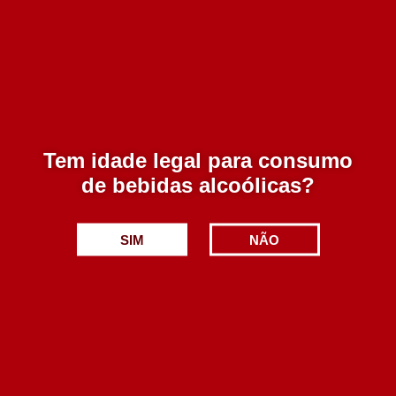
Blend.pt Colheita Tinto 750 ml
6.35€
Adicionar
Tem idade legal para consumo
de bebidas alcoólicas?
SIM
NÃO
Familia Silva Branco Pedigree Tinto 2016 750 ml
34.90€